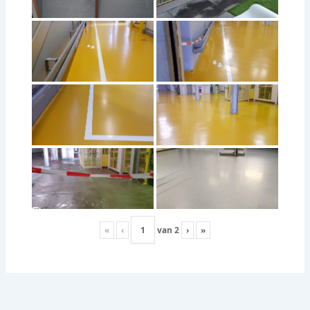
«
‹
van
2
›
»