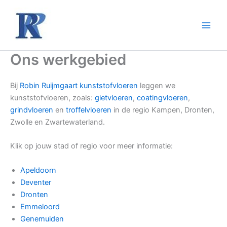
Ga
naar
de
inhoud
Ons werkgebied
Bij
Robin Ruijmgaart kunststofvloeren
leggen we
kunststofvloeren, zoals:
gietvloeren
,
coatingvloeren
,
grindvloeren
en
troffelvloeren
in de regio Kampen, Dronten,
Zwolle en Zwartewaterland.
Klik op jouw stad of regio voor meer informatie:
Apeldoorn
Deventer
Dronten
Emmeloord
Genemuiden