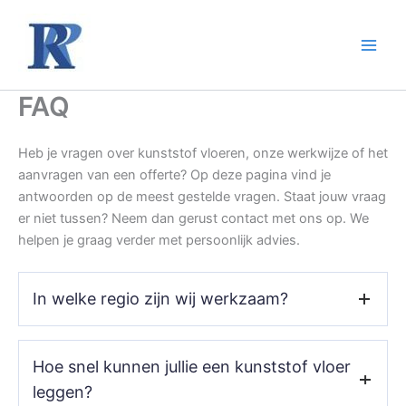
Ga
naar
de
inhoud
FAQ
Heb je vragen over kunststof vloeren, onze werkwijze of het
aanvragen van een offerte? Op deze pagina vind je
antwoorden op de meest gestelde vragen. Staat jouw vraag
er niet tussen? Neem dan gerust contact met ons op. We
helpen je graag verder met persoonlijk advies.
In welke regio zijn wij werkzaam?
Wij zijn actief in
Kampen
en omstreken
. Twijfel je of wij
Hoe snel kunnen jullie een kunststof vloer
ook bij jou op locatie werken? Neem gerust contact met
ons op. We kijken graag met je mee naar de
leggen?