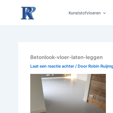
Ga
naar
Kunststofvloeren
de
inhoud
Betonlook-vloer-laten-leggen
Laat een reactie achter
/ Door
Robin Ruijm