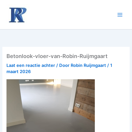
Ga
naar
de
inhoud
Betonlook-vloer-van-Robin-Ruijmgaart
Laat een reactie achter
/ Door
Robin Ruijmgaart
/
1
maart 2026