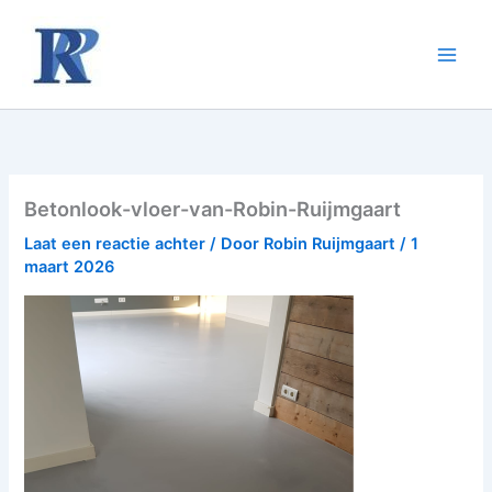
Ga
naar
de
inhoud
Betonlook-vloer-van-Robin-Ruijmgaart
Laat een reactie achter
/ Door
Robin Ruijmgaart
/
1
maart 2026