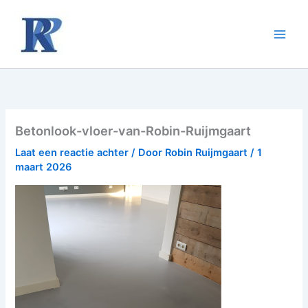
Ga
naar
de
inhoud
Betonlook-vloer-van-Robin-Ruijmgaart
Laat een reactie achter
/ Door
Robin Ruijmgaart
/
1
maart 2026