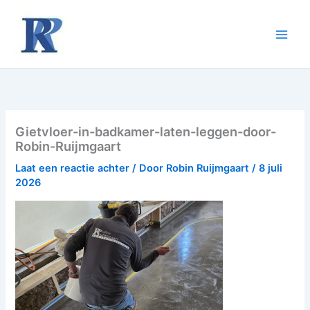
Ga
naar
de
inhoud
Gietvloer-in-badkamer-laten-leggen-door-
Robin-Ruijmgaart
Laat een reactie achter
/ Door
Robin Ruijmgaart
/
8 juli
2026