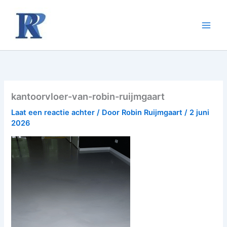
Ga
naar
de
inhoud
kantoorvloer-van-robin-ruijmgaart
Laat een reactie achter
/ Door
Robin Ruijmgaart
/
2 juni
2026