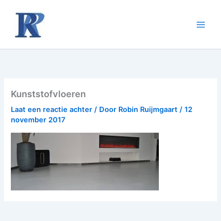
Ga
naar
de
inhoud
Kunststofvloeren
Laat een reactie achter
/ Door
Robin Ruijmgaart
/
12
november 2017