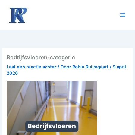
Ga
naar
de
inhoud
Bedrijfsvloeren-categorie
Laat een reactie achter
/ Door
Robin Ruijmgaart
/
9 april
2026