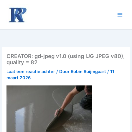
Ga
naar
de
inhoud
CREATOR: gd-jpeg v1.0 (using IJG JPEG v80),
quality = 82
Laat een reactie achter
/ Door
Robin Ruijmgaart
/
11
maart 2026