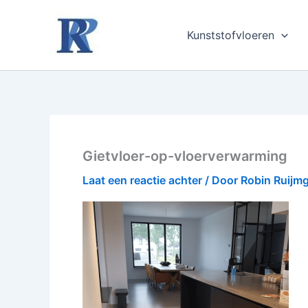
Ga
naar
Kunststofvloeren
de
inhoud
Gietvloer-op-vloerverwarming
Laat een reactie achter
/ Door
Robin Ruijm